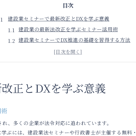
目次
建設業セミナーで最新改正とDXを学ぶ意義
建設業の最新法改正を学ぶセミナー活用術
建設業セミナーでDX推進の基礎を習得する方法
建設業界の変化に強くなる実践知の磨き方
建設業セミナーが経営判断に生かせる理由とは
業務効率化に直結する建設業DXの学び方
無料WEBセミナーで建設業の課題解決に挑戦
改正とDXを学ぶ意義
建設業の課題解決に無料WEBセミナーを活用
建設業セミナー無料参加で得られる最新情報
用術
建設業法にも役立つ無料セミナーの選び方
行され、多くの企業が法令対応に追われています。
建設業界の悩みを解決するWEBセミナー事例
に学ぶには、建設業法セミナーや行政書士が主催する無料
建設業の現場に活きるセミナー内容を徹底解説