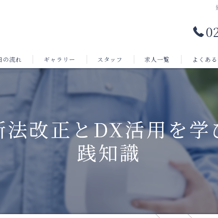
0
日の流れ
ギャラリー
スタッフ
求人一覧
よくある
新法改正とDX活用を学
践知識