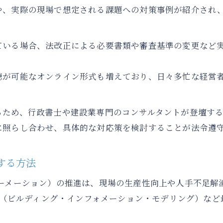
や、実際の現場で想定される課題への対策事例が紹介され
DX推進に役立つ建設業オンラインセミナー活用法
建設業DX推進に効くオンラインセミナーの選び方
ている場合、法改正による必要書類や審査基準の変更など
建設業オンラインセミナーでDX実践力を高める
建設業セミナー活用で現場業務を効率化する方法
聴が可能なオンライン形式も増えており、日々多忙な経営
DX推進に必要な建設業知識をオンラインで習得
建設業セミナーがもたらす生産性向上の仕組み
るため、行政書士や建設業専門のコンサルタントが登壇す
建設業法の最新情報を効率よく習得する方法
に照らし合わせ、具体的な対応策を検討することが法令遵
建設業法の改正情報をセミナーで効率習得
建設業セミナー活用で法改正への迅速対応
する方法
建設業法のポイントを短時間で学ぶコツ
ォーメーション）の推進は、現場の生産性向上や人手不足解
建設業の法令遵守体制を強化する学び方
IM（ビルディング・インフォメーション・モデリング）な
建設業法セミナーでよくある質問と解説