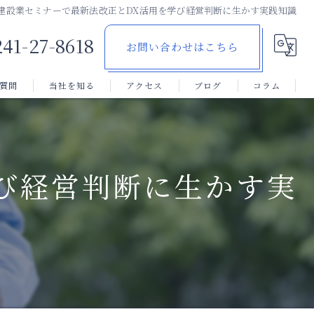
建設業セミナーで最新法改正とDX活用を学び経営判断に生かす実践知識
241-27-8618
お問い合わせはこちら
質問
当社を知る
アクセス
ブログ
コラム
福島市の建設業
郡山市の建設業
び経営判断に生かす実
未経験
経験者
正社員