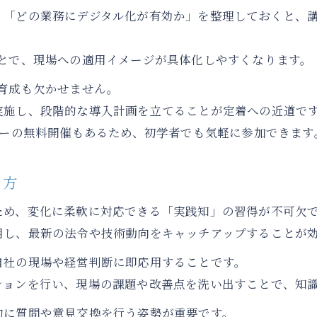
CPDS取得にも活きる建設業向け学びの場とは
」「どの業務にデジタル化が有効か」を整理しておくと、
CPDS取得に役立つ建設業セミナーの選び方
建設業セミナーで継続教育と実践力を磨く
ことで、現場への適用イメージが具体化しやすくなります。
建設業向けCPDSオンライン学習の効果とは
育成も欠かせません。
建設業のキャリアアップに活きる学び方
実施し、段階的な導入計画を立てることが定着への近道で
建設業セミナー参加で人材育成を強化する方法
ナーの無料開催もあるため、初学者でも気軽に参加できます
経営戦略に直結する建設業セミナーの実践知
建設業セミナーで学ぶ経営戦略の最新動向
き方
建設業の安定経営に不可欠な実践知の習得法
ため、変化に柔軟に対応できる「実践知」の習得が不可欠
建設業セミナーが経営判断力を高める理由
用し、最新の法令や技術動向をキャッチアップすることが
建設業界の競争力向上に役立つセミナー講座
自社の現場や経営判断に即応用することです。
建設業経営に活かすDX推進の具体策を学ぶ
ションを行い、現場の課題や改善点を洗い出すことで、知
的に質問や意見交換を行う姿勢が重要です。