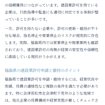
福島県建設業の離職傾向と対策のポイント
の信頼獲得につながっています。建設業許可を得ている
企業は、行政指導や監査にも適切に対応できる体制が整
建設業界の働き方改革が離職率に与える影
っていることが多いです。
響
建設業協会の情報から探る経営安定策
一方、許可を持たない企業や、許可の更新・維持が不十
建設業協会の最新情報で見る経営安定策
分な場合、指名停止や営業停止のリスクが現実的に存在
します。実際、福島県内では営業停止や廃業事例も確認
建設業許可保持企業の安定経営のポイント
されており、建設業許可の有無が経営の安定性や信頼性
建設業協会会長の方針と業界動向の関連性
に直結している現状がうかがえます。
建設業協会の支援策が経営に与える影響
建設業協会発の人材対策とその効果を分析
福島県の建設業許可申請と維持のポイント
経営者動向の分析で掴む安心材料
福島県で建設業許可を申請・維持するには、経営状況や
建設業経営者の動向が企業安定性に与える
実績、役員の適格性など複数の条件を満たす必要があり
意味
ます。特に会津若松市北会津町下荒井のような地域で
地元建設業経営者の実態分析と信頼性の検
は、地元企業の役員構成や経営実態が厳しくチェックさ