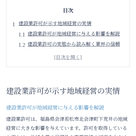
目次
建設業許可が示す地域経営の実情
建設業許可が地域経営に与える影響を解説
建設業許可の実態から読み解く業界の信頼
性
福島県の建設業許可申請と維持のポイント
建設業許可を持つ企業の経営安定性の考察
建設業許可と地域企業の事業継続性の関係
建設業許可が示す地域経営の実情
廃業届から見抜く事業継続リスク
建設業の廃業届が増加する背景を分析
建設業許可が地域経営に与える影響を解説
福島県廃業届から読み解く経営リスク
建設業許可は、福島県会津若松市北会津町下荒井の地域
建設業許可一部廃業事例に学ぶ注意点
経営に大きな影響を与えています。許可を取得している
廃業届情報を活用した建設業のリスク対策