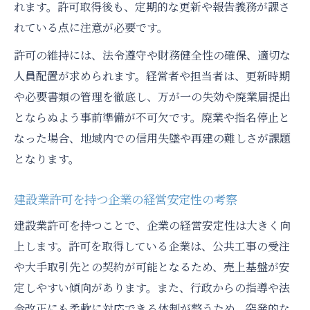
証
れます。許可取得後も、定期的な更新や報告義務が課さ
建設業許可情報から分かる役員陣の特徴
れている点に注意が必要です。
経営者交代や役員構成がもたらす影響を解
許可の維持には、法令遵守や財務健全性の確保、適切な
説
人員配置が求められます。経営者や担当者は、更新時期
建設業の経営者動向が事業継続に及ぼす効
や必要書類の管理を徹底し、万が一の失効や廃業届提出
果
とならぬよう事前準備が不可欠です。廃業や指名停止と
なった場合、地域内での信用失墜や再建の難しさが課題
となります。
建設業許可を持つ企業の経営安定性の考察
建設業許可を持つことで、企業の経営安定性は大きく向
上します。許可を取得している企業は、公共工事の受注
や大手取引先との契約が可能となるため、売上基盤が安
定しやすい傾向があります。また、行政からの指導や法
令改正にも柔軟に対応できる体制が整うため、突発的な