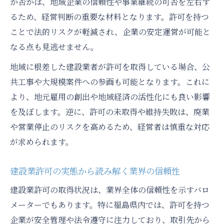
か否かは、地域企業の信頼性や事業継続の可否を左右す
建設業許可廃業届で見える事業継続の課題
るため、経営判断の重要な材料となります。許可を持つ
ことで法的リスクが軽減され、企業の安定運営が可能と
北会津町下荒井で注目すべき建設業動向
なる点も見逃せません。
建設業界の最新動向を北会津町下荒井で解
説
地域に根差した建設業者が許可を取得している場合、公
共工事や大規模案件への参画も可能となります。これに
建設業許可の視点で見る地元事業者の変化
より、地元雇用の創出や地域経済の活性化にも良い影響
営業停止や廃業が与える地域建設業への影
を及ぼします。逆に、許可の未取得や維持失敗は、廃業
響
や営業停止のリスクを高めるため、経営者は慎重な対応
建設業の廃業事例が示す今後の課題と対策
が求められます。
建設業界における人材確保の難しさと現状
離職率の背景にある建設業界の課題
建設業許可の実態から読み解く業界の信頼性
建設業の離職率高止まりの背景を考察
建設業許可の取得状況は、業界全体の信頼性を示すバロ
建設業協会のデータで見る離職率の実態
メーターでもあります。特に福島県内では、許可を持つ
３年以内離職率が示す建設業の人材問題
企業が安全管理や法令遵守に注力しており、取引先から