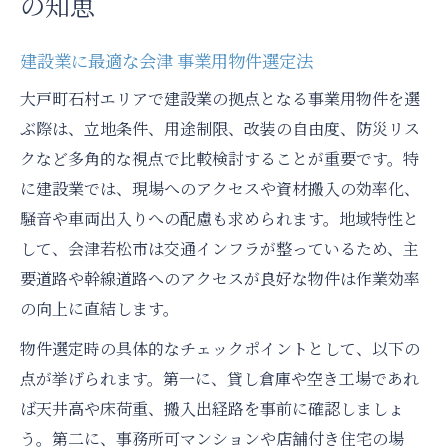
の知恵
会津若松市の貸し倉庫活用と業務効率化
建設業の物件選びで重視すべきポイント
建設業に最適な会津 事業用物件選定法
居抜き店舗を活用した新規事業の展望
大戸町石村エリアで建設業の拠点となる事業用物件を選
空き工場の改装で建設業の幅が広がる理由
ぶ際は、立地条件、用途制限、改装の自由度、防災リス
会津エリアで注目したい事務所物件の特徴
クなど多角的な視点で比較検討することが重要です。特
に建設業では、現場へのアクセスや資材搬入の効率化、
建設業が選ぶ会津若松市事務所物件の条件
騒音や車両出入りへの配慮も求められます。地域特性と
事務所可マンションを活かす建設業の工夫
して、会津若松市は交通インフラが整っているため、主
建設業視点で見る貸事務所の選び方
要道路や幹線道路へのアクセスが良好な物件は作業効率
店舗付き住宅で建設業が得られるメリット
の向上に直結します。
物件立地と建設業の事業拡大戦略の関係
物件選定時の具体的なチェックポイントとして、以下の
貸し倉庫や空き工場を活かす建設業の視点
点が挙げられます。第一に、貸し倉庫や空き工場であれ
建設業が求める会津 貸し倉庫の選定基準
ば天井高や床荷重、搬入出経路を事前に確認しましょ
空き工場活用で建設業が得る事業効率化
う。第二に、事務所可マンションや店舗付き住宅の場