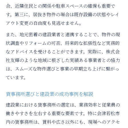
建設業の現場ニーズを満たす物件改装術
合、近隣住民との関係や駐車スペースの確保も重要で
貸し倉庫の立地と建設業の業務効率向上
す。第三に、居抜き物件の場合は既存設備の状態やレイ
アウト変更の自由度も見逃せません。
会津空き工場を活かす建設業の工夫とは
居抜き店舗利用で広がるビジネスチャンス
また、地元密着の建設業者と連携することで、物件の現
状調査やリフォームの可否、将来的な拡張性など実務的
建設業が注目する居抜き店舗の活用方法
なアドバイスを受けることができます。実際に、株式会
会津若松市 居抜き 店舗の実践活用術
社友輝のような地域に根ざした実績ある事業者との協力
建設業で選ぶ店舗付き住宅の可能性拡大
は、スムーズな物件選びと事業の早期立ち上げに繋がっ
居抜き物件で建設業が得られる利便性とは
ています。
建設業のニーズに合う物件リフォーム事例
建設業が実感する選び方のポイントと成功例
貸事務所選びと建設業の成功事例を解説
建設業が実践した事業用物件選定の工夫
建設業における貸事務所の選定は、業務効率と従業員の
貸事務所活用の成功体験と建設業の秘訣
働きやすさを左右する重要な要素です。特に会津若松市
事務所可マンション選びで得た建設業の成
内の貸事務所は、賃料や広さ以外にも、現場へのアクセ