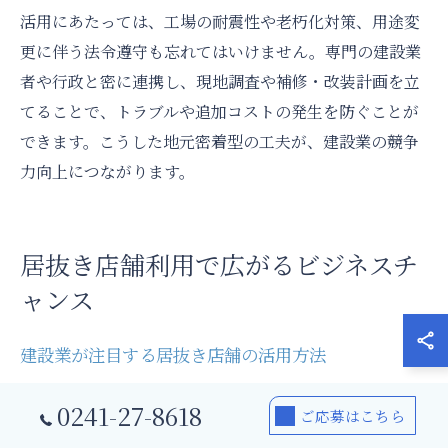
活用にあたっては、工場の耐震性や老朽化対策、用途変
更に伴う法令遵守も忘れてはいけません。専門の建設業
者や行政と密に連携し、現地調査や補修・改装計画を立
てることで、トラブルや追加コストの発生を防ぐことが
できます。こうした地元密着型の工夫が、建設業の競争
力向上につながります。
居抜き店舗利用で広がるビジネスチ
ャンス
建設業が注目する居抜き店舗の活用方法
建設業において、福島県会津若松市大戸町石村エリアの
0241-27-8618
ご応募はこちら
事業用物件選びで特に注目されるのが「居抜き店舗」の