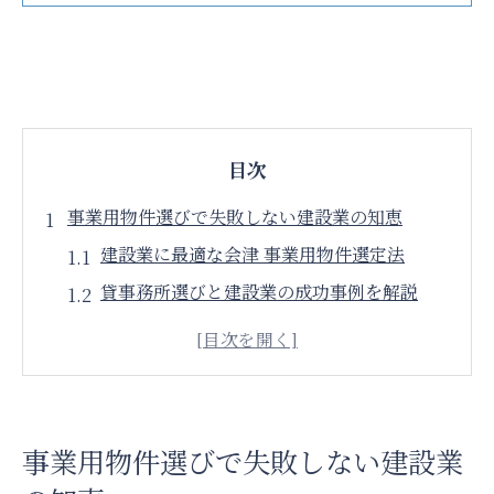
目次
事業用物件選びで失敗しない建設業の知恵
建設業に最適な会津 事業用物件選定法
貸事務所選びと建設業の成功事例を解説
会津若松市の事務所可物件で業務効率化
建設業が注目する居抜き店舗の活用術
空き工場選定で建設業に有利なポイント
多様な建設業ニーズに応える物件活用術
事業用物件選びで失敗しない建設業
事務所可マンションが建設業に与える利点