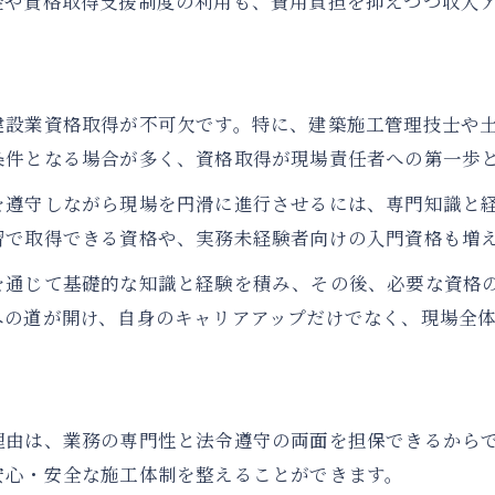
金や資格取得支援制度の利用も、費用負担を抑えつつ収入
建設業で実務経験不要の資格一覧を解説
建設業資格取得講習で学べる内容とは
建設業で未経験者向けおすすめ資格紹介
建設業資格取得が不可欠です。特に、建築施工管理技士や
建設業資格取得に必要な条件とポイント
条件となる場合が多く、資格取得が現場責任者への第一歩
建設業で初心者が選ぶべき資格のコツ
を遵守しながら現場を円滑に進行させるには、専門知識と
建設業資格取得助成金や講習情報を活用しよう
習で取得できる資格や、実務未経験者向けの入門資格も増
建設業資格取得助成金で学費負担を軽減
建設業資格取得のための講習内容を解説
を通じて基礎的な知識と経験を積み、その後、必要な資格
への道が開け、自身のキャリアアップだけでなく、現場全
建設業資格取得支援を賢く利用する方法
建設業資格取得助成金の申請ポイント
建設業講習参加で資格取得を有利に進める
理由は、業務の専門性と法令遵守の両面を担保できるから
安心・安全な施工体制を整えることができます。