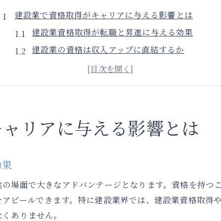
建設業で資格取得がキャリアに与える影響とは
建設業資格取得が転職と昇進に与える効果
建設業の資格は収入アップに直結するか
建設業資格取得で現場責任者になる道
建設業界で資格取得が評価される理由
建設業資格取得が専門性を高めるポイント
キャリアアップへ導く建設業資格取得のポイント
キャリアに与える影響とは
建設業資格ランキングと選ぶ際の基準
建設業でキャリアアップに有利な資格選び
効果
建設業資格取得で将来性を見極める方法
進の場面で大きなアドバンテージとなります。資格を持つ
建設業の資格一覧表を活用するステップ
をアピールできます。特に建設業界では、建設業資格取得
建設業資格の難易度と優先度の考え方
なくありません。