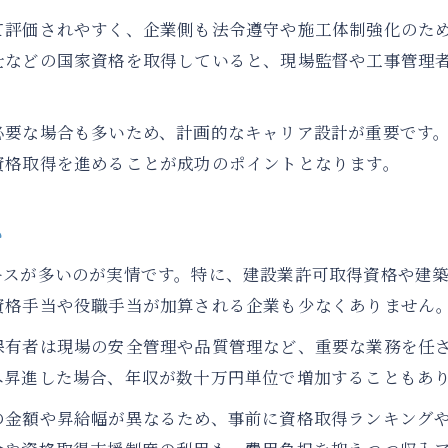
効率的な勉強法で建設業資格合格を目指すなら
て評価されやすく、企業側も法令遵守や施工体制強化のた
建設業資格取得に最適な勉強スケジュール作成法
士などの国家資格を取得していると、現場監督や工事管理
建設業資格合格へ導く学習計画の立て方
建設業資格の効率的な過去問活用術
必要な場合も多いため、計画的なキャリア設計が重要です
建設業資格取得に役立つ自己管理法
資格取得を進めることが成功のポイントとなります。
建設業資格の合格率を高める勉強法
建設業で役立つおすすめ資格と難易度解説
か
建設業おすすめ資格の難易度と特徴紹介
ースが多いのが実情です。特に、建設業許可取得資格や建
建設業資格マニアが選ぶ注目資格を解説
資格手当や役職手当が加算される企業も少なくありません
建設業資格ランキングで見る取得優先度
保有者は現場の安全管理や品質管理など、重要な業務を任
建設業で注目される資格一覧の見方
へ昇進した場合、年収が数十万円単位で増加することもあ
建設業現場で有利な資格と取得方法
の金額や昇給幅が異なるため、事前に資格取得ランキング
実務経験なしで取れる建設業資格の選び方