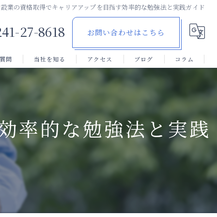
建設業の資格取得でキャリアアップを目指す効率的な勉強法と実践ガイド
241-27-8618
お問い合わせはこちら
質問
当社を知る
アクセス
ブログ
コラム
福島市の建設業
郡山市の建設業
効率的な勉強法と実践
未経験
経験者
正社員