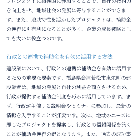
プロジェクトに積極的に参加することで、自社の技術力
地域特性に応じたリスク管理と対応策
を向上させ、地域社会の発展に寄与することができま
福島県会津若松市建設業者の補助金活用で地域
す。また、地域特性を活かしたプロジェクトは、補助金
に貢献する方法
の獲得にも有利になることが多く、企業の成長戦略とし
地域コミュニティに貢献する建設プロジェ
ても大いに役立つのです。
クト
補助金を活用した地域活性化事業の実施
行政との連携で補助金を有効に活用する方法
地域住民との協力による共創の重要性
建設業において、行政との連携は補助金を有効に活用す
地域における持続可能な開発の推進
るための重要な要素です。福島県会津若松市東栄町の建
公共工事を通じた地域社会への貢献
設業者は、地域の発展と自社の利益を両立させるため、
地域社会のニーズに応える建設業の役割
行政が提供する補助金制度を巧みに活用しています。ま
ず、行政が主催する説明会やセミナーに参加し、最新の
建設業の未来を切り拓く補助金活用の実践ガイ
情報を入手することが肝要です。次に、地域のニーズに
ド
即したプロジェクトを提案し、行政との信頼関係を築く
補助金を活用した未来志向の事業展開
ことが補助金獲得の鍵となります。また、過去の成功事
次世代を見据えた革新的な補助金活用法