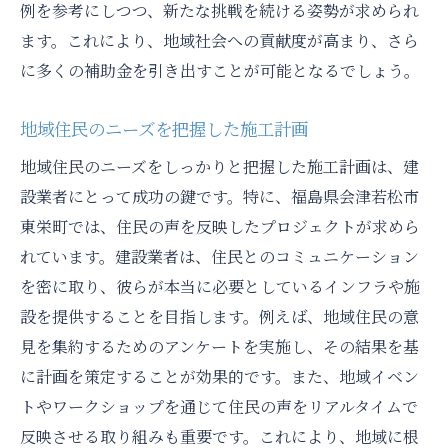
例を参考にしつつ、新たな挑戦を続ける姿勢が求められ
建設業の未来を見据えた人材育成と技術革
ます。これにより、地域社会への貢献度が高まり、さら
新
に多くの補助金を引き出すことが可能となるでしょう。
持続可能な建設業を実現するためのビジョ
ン
地域住民のニーズを把握した施工計画
補助金活用による新ビジネスモデルの創出
地域住民のニーズをしっかりと把握した施工計画は、建
将来を見据えた補助金ガイドラインの策定
設業者にとって成功の鍵です。特に、福島県会津若松市
東栄町では、住民の声を反映したプロジェクトが求めら
れています。建設業者は、住民とのコミュニケーション
を密に取り、彼らが本当に必要としているインフラや施
設を提供することを目指します。例えば、地域住民の意
見を集約するためのアンケートを実施し、その結果を基
に計画を策定することが効果的です。また、地域イベン
トやワークショップを通じて住民の声をリアルタイムで
反映させる取り組みも重要です。これにより、地域に根