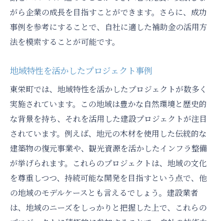
がら企業の成長を目指すことができます。さらに、成功
補助金活用によるインフラ整備の推進
事例を参考にすることで、自社に適した補助金の活用方
地域コミュニティ強化のための建設業の取
法を模索することが可能です。
り組み
地方自治体が果たすべき役割と支援
地域特性を活かしたプロジェクト事例
地域発展を支える建設業の未来
東栄町では、地域特性を活かしたプロジェクトが数多く
地域の特性に根ざした建設業補助金活用の成功
実施されています。この地域は豊かな自然環境と歴史的
ポイント
な背景を持ち、それを活用した建設プロジェクトが注目
地域特性を活かしたプロジェクトの計画
されています。例えば、地元の木材を使用した伝統的な
補助金活用における地域独自のアプローチ
建築物の復元事業や、観光資源を活かしたインフラ整備
地域特性を反映した戦略的マーケティング
が挙げられます。これらのプロジェクトは、地域の文化
地域資源を生かした付加価値の創出
を尊重しつつ、持続可能な開発を目指すという点で、他
の地域のモデルケースとも言えるでしょう。建設業者
地域に根ざした関係構築とコミュニケーシ
は、地域のニーズをしっかりと把握した上で、これらの
ョン