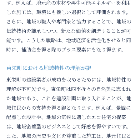
す。例えば、地元産の木材や再生可能エネルギーを利用
響
した施工は、環境にも優しい選択として評価されます。
地域経済における持続可能な発展の促進
さらに、地域の職人や専門家と協力することで、地域の
東栄町での補助金政策の成功事例
伝統技術を継承しつつ、新たな価値を創造することが可
地域経済の成長を支える建設業の役割
能です。こうした戦略は、地域経済を活性化させると同
時に、補助金を得る際のプラス要素にもなり得ます。
地域社会における経済循環の強化
成功事例から学ぶ福島県会津若松市での補助金
東栄町における地域特性の理解が鍵
活用術
東栄町の建設業者が成功を収めるためには、地域特性の
補助金制度を最大限に活用した成功事例紹
理解が不可欠です。東栄町は四季折々の自然美に恵まれ
介
た地域であり、これを建設計画に取り入れることが、地
成功に導いた要因とは？具体的アプローチ
域住民からの支持を得る鍵となります。例えば、景観に
福島県での補助金効果を上げるためのポイ
配慮した設計や、地域の気候に適したエコ住宅の提案
ント
は、地域密着型のビジネスとして好感を得やすいです。
実際の補助金活用プロジェクトの詳細
また、地域の歴史や文化を尊重した施工は、地元住民と