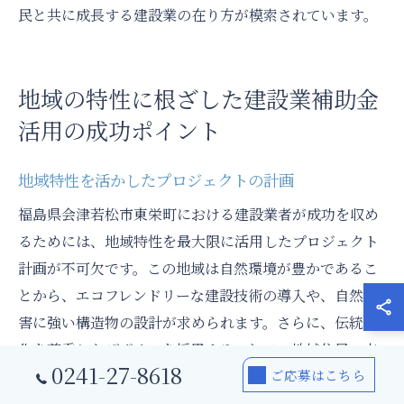
民と共に成長する建設業の在り方が模索されています。
地域の特性に根ざした建設業補助金
活用の成功ポイント
地域特性を活かしたプロジェクトの計画
福島県会津若松市東栄町における建設業者が成功を収め
るためには、地域特性を最大限に活用したプロジェクト
計画が不可欠です。この地域は自然環境が豊かであるこ
とから、エコフレンドリーな建設技術の導入や、自然災
害に強い構造物の設計が求められます。さらに、伝統文
化を尊重したデザインを採用することで、地域住民の支
0241-27-8618
ご応募はこちら
持を得やすくなります。地域特性を理解し、それに応じ
た計画を立てることは、プロジェクトの成功の鍵となる