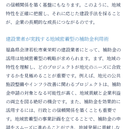
成功事例から学ぶリスク管理の重要性
の信頼関係を築く基盤にもなります。このように、地域
建設業者の視点から見た補助金活用のコツ
特性を正確に把握し、それに応じた建設手法を採ること
補助金を最大限に生かすための建設業者の戦略
が、企業の長期的な成長につながるのです。
とは
建設業者が実践する地域密着型の補助金利用術
補助金申請プロセスの効率化
福島県会津若松市東栄町の建設業者にとって、補助金の
最大限の利益を引き出すための計画立案
活用は地域密着型の戦略が求められます。まず、地域の
補助金活用におけるコスト管理術
特性を理解し、どのプロジェクトが地元のニーズに合致
持続可能な事業運営のための戦略
するかを見極めることが重要です。例えば、地元の公共
建設業界における補助金の未来予測
施設整備やインフラ改善に関わるプロジェクトは、補助
競争力を高めるための独自の戦略
金申請の対象となる可能性が高く、地域貢献と企業利益
東栄町での建設業補助金活用が地域発展に果た
の両立を図る絶好の機会です。また、補助金を効果的に
す役割
活用するには、行政との信頼関係を築くことも重要で
地域発展に向けた補助金の重要性
す。地域密着型の事業計画を立てることで、補助金の申
東栄町の地域発展に寄与する具体的施策
請をスムーズに進めることができ、地域発展に貢献しな