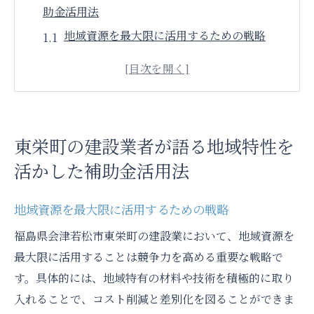
助金活用法
地域資源を最大限に活用するための戦略
東栄町における地域特性の理解が鍵
建設業者が実践する地域密着型の補助金利
用術
地域特性を活かしたプロジェクト事例
東栄町の建設業者が語る地域特性を
行政との連携で補助金を有効に活用する方
活かした補助金活用法
法
地域住民のニーズを把握した施工計画
地域資源を最大限に活用するための戦略
建設業における補助金活用がもたらす地域経済
福島県会津若松市東栄町の建設業において、地域資源を
への影響
最大限に活用することは競争力を高める重要な戦略で
補助金活用で地域経済を活性化させるメカ
す。具体的には、地域特有の材料や技術を積極的に取り
ニズム
入れることで、コスト削減と差別化を図ることができま
建設業が地域雇用に与えるポジティブな影